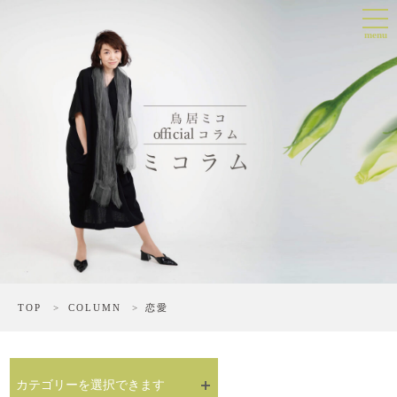
Skip
togg
to
navi
main
menu
content
TOP
>
COLUMN
>
恋愛